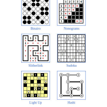
Binairo
Nonograms
Slitherlink
Sudoku
Light Up
Hashi