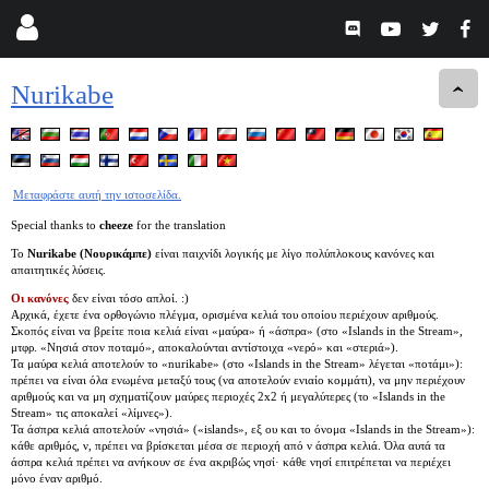
Nurikabe
Μεταφράστε αυτή την ιστοσελίδα.
Special thanks to
cheeze
for the translation
Το
Nurikabe (Νουρικάμπε)
είναι παιχνίδι λογικής με λίγο πολύπλοκους κανόνες και
απαιτητικές λύσεις.
Οι κανόνες
δεν είναι τόσο απλοί. :)
Αρχικά, έχετε ένα ορθογώνιο πλέγμα, ορισμένα κελιά του οποίου περιέχουν αριθμούς.
Σκοπός είναι να βρείτε ποια κελιά είναι «μαύρα» ή «άσπρα» (στο «Islands in the Stream»,
μτφρ. «Νησιά στον ποταμό», αποκαλούνται αντίστοιχα «νερό» και «στεριά»).
Τα μαύρα κελιά αποτελούν το «nurikabe» (στο «Islands in the Stream» λέγεται «ποτάμι»):
πρέπει να είναι όλα ενωμένα μεταξύ τους (να αποτελούν ενιαίο κομμάτι), να μην περιέχουν
αριθμούς και να μη σχηματίζουν μαύρες περιοχές 2x2 ή μεγαλύτερες (το «Islands in the
Stream» τις αποκαλεί «λίμνες»).
Τα άσπρα κελιά αποτελούν «νησιά» («islands», εξ ου και το όνομα «Islands in the Stream»):
κάθε αριθμός, ν, πρέπει να βρίσκεται μέσα σε περιοχή από ν άσπρα κελιά. Όλα αυτά τα
άσπρα κελιά πρέπει να ανήκουν σε ένα ακριβώς νησί· κάθε νησί επιτρέπεται να περιέχει
μόνο έναν αριθμό.