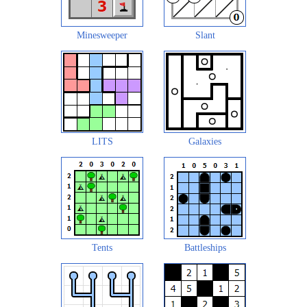
Minesweeper
Slant
LITS
Galaxies
Tents
Battleships