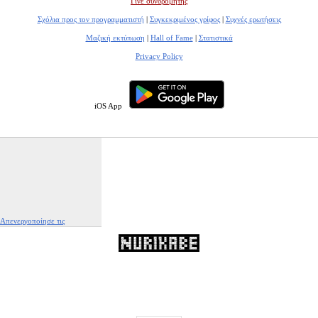
Γίνε συνδρομητής
Σχόλια προς τον προγραμματιστή
|
Συγκεκριμένος γρίφος
|
Συχνές ερωτήσεις
Μαζική εκτύπωση
|
Hall of Fame
|
Στατιστικά
Privacy Policy
iOS App
Απενεργοποίησε τις
διαφημίσεις
|
Αναφορά αυτής της διαφήμισης