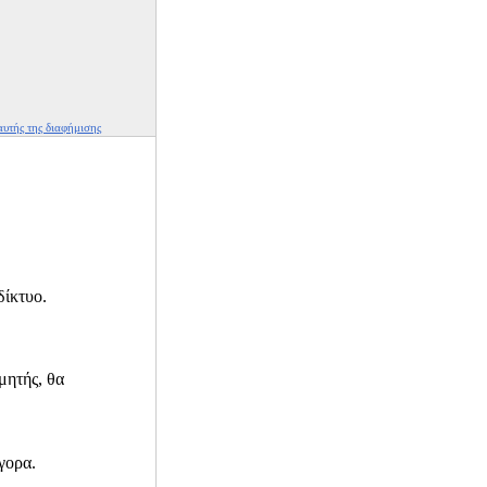
υτής της διαφήμισης
δίκτυο.
μητής, θα
γορα.