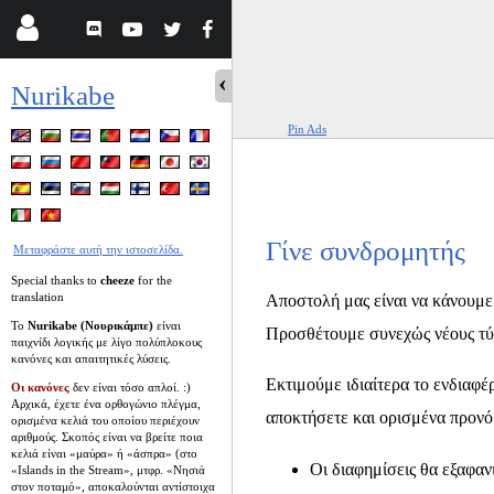
Nurikabe
Pin Ads
Γίνε συνδρομητής
Μεταφράστε αυτή την ιστοσελίδα.
Special thanks to
cheeze
for the
translation
Αποστολή μας είναι να κάνουμε
Το
Nurikabe (Νουρικάμπε)
είναι
Προσθέτουμε συνεχώς νέους τύπο
παιχνίδι λογικής με λίγο πολύπλοκους
κανόνες και απαιτητικές λύσεις.
Εκτιμούμε ιδιαίτερα το ενδιαφ
Οι κανόνες
δεν είναι τόσο απλοί. :)
Αρχικά, έχετε ένα ορθογώνιο πλέγμα,
αποκτήσετε και ορισμένα προνόμ
ορισμένα κελιά του οποίου περιέχουν
αριθμούς. Σκοπός είναι να βρείτε ποια
κελιά είναι «μαύρα» ή «άσπρα» (στο
Οι διαφημίσεις θα εξαφαν
«Islands in the Stream», μτφρ. «Νησιά
στον ποταμό», αποκαλούνται αντίστοιχα