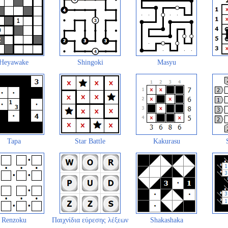
Heyawake
Shingoki
Masyu
Tapa
Star Battle
Kakurasu
Renzoku
Παιχνίδια εύρεσης λέξεων
Shakashaka