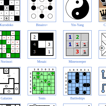
Kurodoko
Binairo+
Yin-Yang
C
Norinori
Mosaic
Minesweeper
Galaxies
Tents
Battleships