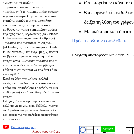
Θα μπορείτε να κάνετε το
«νερό» και «στεριά»).
Τα μαύρα κελιά αποτελούν το
«nurikabe» (στο «Islands in the Stream»
Θα εμφανιστεί μια δελεασ
λέγεται «ποτάμι»): πρέπει να είναι όλα
ενωμένα μεταξύ τους (να αποτελούν
δείξει τη λύση του γρίφου
ενιαίο κομμάτι), να μην περιέχουν
αριθμούς και να μη σχηματίζουν μαύρες
Μερικά προσωπικά στατιστ
περιοχές 2x2 ή μεγαλύτερες (το «Islands
in the Stream» τις αποκαλεί «λίμνες»).
Πρέπει πρώτα να συνδεθείτε.
Τα άσπρα κελιά αποτελούν «νησιά»
(«islands», εξ ου και το όνομα «Islands
in the Stream»): κάθε αριθμός, ν, πρέπει
Ελάχιστη συνεισφορά: Μηνιαία: 1$; Ε
να βρίσκεται μέσα σε περιοχή από ν
άσπρα κελιά. Όλα αυτά τα άσπρα κελιά
πρέπει να ανήκουν σε ένα ακριβώς νησί·
κάθε νησί επιτρέπεται να περιέχει μόνο
έναν αριθμό.
Κατά τη λύση του γρίφου, πολλοί
σκιάζουν τα κελιά που θεωρούν ότι είναι
μαύρα και σημαδεύουν με τελείες τα (μη
αριθμημένα) κελιά που θεωρούν ότι είναι
άσπρα.
Οδηγίες: Κάνετε αριστερό κλικ σε ένα
κελί για να το γεμίσετε, δεξί κλικ για να
το σημαδεύσετε με τελεία. Κάνετε κλικ
και σύρετε για να επιλέξετε περισσότερα
από ένα κελιά.
Βίντεο εκμάθησης
Κρύψε τους κανόνες