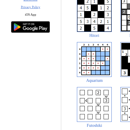
Privacy Policy
iOS App
Hitori
Aquarium
Futoshiki