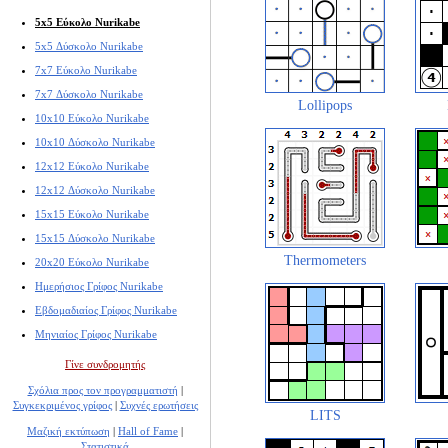
5x5 Εύκολο Nurikabe
5x5 Δύσκολο Nurikabe
7x7 Εύκολο Nurikabe
7x7 Δύσκολο Nurikabe
Lollipops
10x10 Εύκολο Nurikabe
10x10 Δύσκολο Nurikabe
12x12 Εύκολο Nurikabe
12x12 Δύσκολο Nurikabe
15x15 Εύκολο Nurikabe
15x15 Δύσκολο Nurikabe
Thermometers
20x20 Εύκολο Nurikabe
Ημερήσιος Γρίφος Nurikabe
Εβδομαδιαίος Γρίφος Nurikabe
Μηνιαίος Γρίφος Nurikabe
Γίνε συνδρομητής
Σχόλια προς τον προγραμματιστή
|
Συγκεκριμένος γρίφος
|
Συχνές ερωτήσεις
LITS
Μαζική εκτύπωση
|
Hall of Fame
|
Στατιστικά