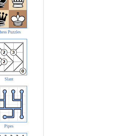
hess Puzzles
Slant
Pipes