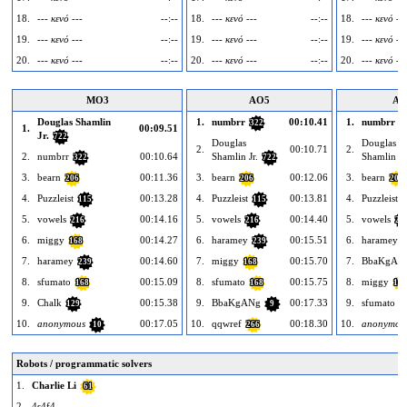
18.
--- κενό ---
--:--
18.
--- κενό ---
--:--
18.
--- κενό ---
19.
--- κενό ---
--:--
19.
--- κενό ---
--:--
19.
--- κενό ---
20.
--- κενό ---
--:--
20.
--- κενό ---
--:--
20.
--- κενό ---
MO3
AO5
AO
Douglas Shamlin
1.
numbrr
00:10.41
1.
numbrr
322
3
1.
00:09.51
Jr.
722
Douglas
Douglas
2.
00:10.71
2.
2.
numbrr
00:10.64
Shamlin Jr.
Shamlin Jr
322
722
3.
bearn
00:11.36
3.
bearn
00:12.06
3.
bearn
206
206
206
4.
Puzzleist
00:13.28
4.
Puzzleist
00:13.81
4.
Puzzleist
115
115
1
5.
vowels
00:14.16
5.
vowels
00:14.40
5.
vowels
216
216
21
6.
miggy
00:14.27
6.
haramey
00:15.51
6.
haramey
168
239
2
7.
haramey
00:14.60
7.
miggy
00:15.70
7.
BbaKgAN
239
168
8.
sfumato
00:15.09
8.
sfumato
00:15.75
8.
miggy
168
168
168
9.
Chalk
00:15.38
9.
BbaKgANg
00:17.33
9.
sfumato
129
9
1
10.
anonymous
00:17.05
10.
qqwref
00:18.30
10.
anonymou
10
266
Robots / programmatic solvers
1.
Charlie Li
61
2.
4s4f4