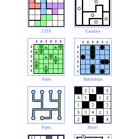
LITS
Galaxies
Tents
Battleships
Pipes
Hitori