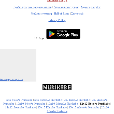
Γίνε συνδρομητής
Σχόλια προς τον προγραμματιστή
|
Συγκεκριμένος γρίφος
|
Συχνές ερωτήσεις
Μαζική εκτύπωση
|
Hall of Fame
|
Στατιστικά
Privacy Policy
iOS App
Απενεργοποίησε τις
διαφημίσεις
|
Αναφορά αυτής της διαφήμισης
5x5 Εύκολο Nurikabe
|
5x5 Δύσκολο Nurikabe
|
7x7 Εύκολο Nurikabe
|
7x7 Δύσκολο
Nurikabe
|
10x10 Εύκολο Nurikabe
|
10x10 Δύσκολο Nurikabe
|
12x12 Εύκολο Nurikabe
|
12x12 Δύσκολο Nurikabe
|
15x15 Εύκολο Nurikabe
|
15x15 Δύσκολο Nurikabe
|
20x20
Εύκολο Nurikabe