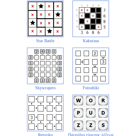
Star Battle
Kakurasu
Skyscrapers
Futoshiki
Renzoku
Παιχνίδια εύρεσης λέξεων