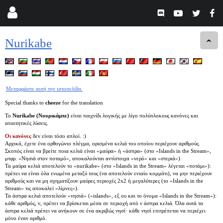
Nurikabe
Μεταφράστε αυτή την ιστοσελίδα.
Special thanks to
cheeze
for the translation
Το
Nurikabe (Νουρικάμπε)
είναι παιχνίδι λογικής με λίγο πολύπλοκους κανόνες και
απαιτητικές λύσεις.
Οι κανόνες
δεν είναι τόσο απλοί. :)
Αρχικά, έχετε ένα ορθογώνιο πλέγμα, ορισμένα κελιά του οποίου περιέχουν αριθμούς.
Σκοπός είναι να βρείτε ποια κελιά είναι «μαύρα» ή «άσπρα» (στο «Islands in the Stream»,
μτφρ. «Νησιά στον ποταμό», αποκαλούνται αντίστοιχα «νερό» και «στεριά»).
Τα μαύρα κελιά αποτελούν το «nurikabe» (στο «Islands in the Stream» λέγεται «ποτάμι»):
πρέπει να είναι όλα ενωμένα μεταξύ τους (να αποτελούν ενιαίο κομμάτι), να μην περιέχουν
αριθμούς και να μη σχηματίζουν μαύρες περιοχές 2x2 ή μεγαλύτερες (το «Islands in the
Stream» τις αποκαλεί «λίμνες»).
Τα άσπρα κελιά αποτελούν «νησιά» («islands», εξ ου και το όνομα «Islands in the Stream»):
κάθε αριθμός, ν, πρέπει να βρίσκεται μέσα σε περιοχή από ν άσπρα κελιά. Όλα αυτά τα
άσπρα κελιά πρέπει να ανήκουν σε ένα ακριβώς νησί· κάθε νησί επιτρέπεται να περιέχει
μόνο έναν αριθμό.