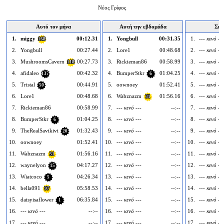
Νέος Γρίφος
Αυτό τον μήνα
Αυτή την εβδομάδα
Σήμ
1.
miggy
00:12.31
1.
Yongbull
00:31.35
1.
--- κενό ---
168
2.
Yongbull
00:27.44
2.
Lore1
00:48.68
2.
--- κενό ---
3.
MushroomsCavern
00:27.73
3.
Rickieman86
00:58.99
3.
--- κενό ---
118
4.
afidaleo
00:42.32
4.
BumperStkr
01:04.25
4.
--- κενό ---
137
6
5.
Tristal
00:44.91
5.
oownoey
01:52.41
5.
--- κενό ---
50
6.
Lore1
00:48.68
6.
Wabznazm
01:56.16
6.
--- κενό ---
31
7.
Rickieman86
00:58.99
7.
--- κενό ---
--:--
7.
--- κενό ---
8.
BumperStkr
01:04.25
8.
--- κενό ---
--:--
8.
--- κενό ---
6
9.
TheRealSavikivi
01:32.43
9.
--- κενό ---
--:--
9.
--- κενό ---
20
10.
oownoey
01:52.41
10.
--- κενό ---
--:--
10.
--- κενό ---
11.
Wabznazm
01:56.16
11.
--- κενό ---
--:--
11.
--- κενό ---
31
12.
waynelyon
04:17.27
12.
--- κενό ---
--:--
12.
--- κενό ---
15
13.
Wiatcoco
04:26.34
13.
--- κενό ---
--:--
13.
--- κενό ---
5
14.
bella091
05:58.53
14.
--- κενό ---
--:--
14.
--- κενό ---
97
15.
daisyisaflower
06:35.84
15.
--- κενό ---
--:--
15.
--- κενό ---
1
16.
--- κενό ---
--:--
16.
--- κενό ---
--:--
16.
--- κενό ---
17.
--- κενό ---
--:--
17.
--- κενό ---
--:--
17.
--- κενό ---