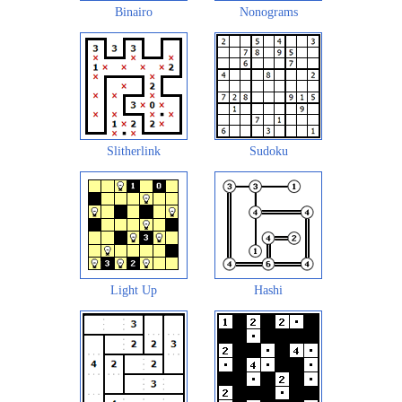
Binairo
Nonograms
Slitherlink
Sudoku
Light Up
Hashi